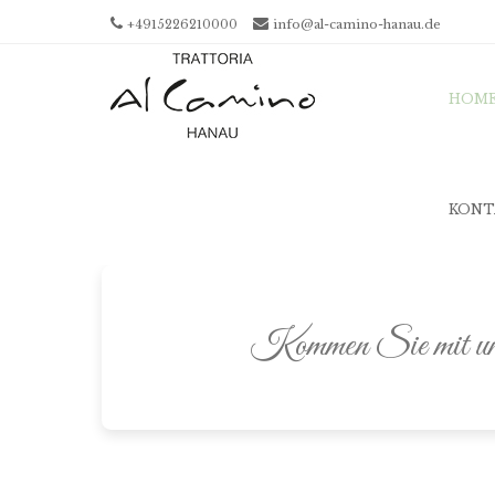
+4915226210000
info@al-camino-hanau.de
Men
SKIP
HOM
KONT
Kommen Sie mit uns a