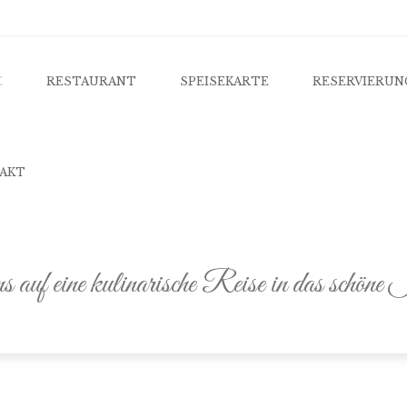
u
 TO CONTENT
E
RESTAURANT
SPEISEKARTE
RESERVIERUN
AKT
uf eine kulinarische Reise in das schöne 